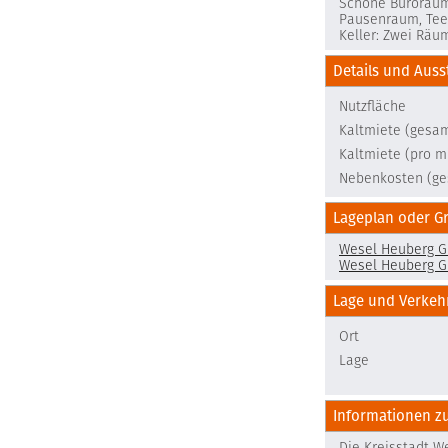
Schöne Büroräume
Pausenraum, Teek
Keller: Zwei Räu
Details und Auss
Nutzfläche
Kaltmiete (gesa
Kaltmiete (pro m
Nebenkosten (ge
Lageplan oder G
Wesel Heuberg G
Wesel Heuberg G
Lage und Verke
Ort
Lage
Informationen z
Die Kreisstadt W