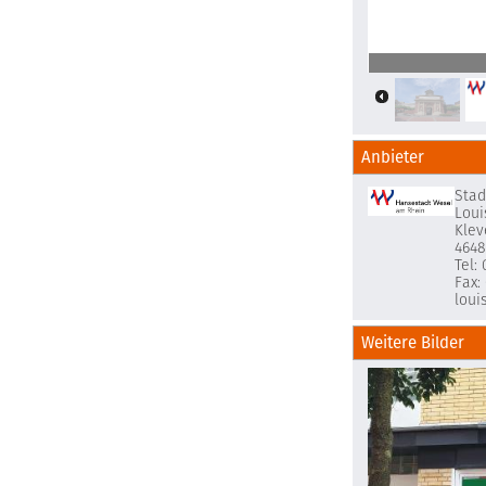
Logo
Anbieter
Stad
Loui
Klev
4648
Tel:
Fax:
loui
Weitere Bilder