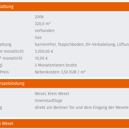
tattung
2006
320,0 m²
vorhanden
Gas
attung
barrierefrei, Teppichboden, DV-Verkabelung, Lüftun
mt monatlich)
3.200,00 €
² monatlich)
10,00 €
g)
3 Monatsmieten brutto
Preis
Nebenkosten: 3,50 EUR / m²
hrsanbindung
Wesel, Kreis Wesel
Innenstadtlage
g
direkt am Berliner Tor und dem Eingang der Wesel
u Wesel