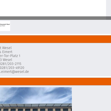
t Wesel
s Eimert
er-Tor-Platz 1
3 Wesel
 0281/203-2715
 0281/203-49120
s.eimert@wesel.de