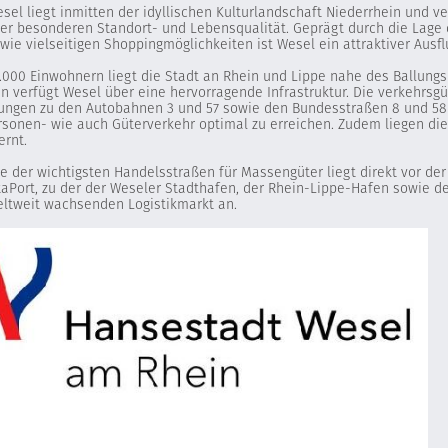
esel liegt inmitten der idyllischen Kulturlandschaft Niederrhein und v
ner besonderen Standort- und Lebensqualität. Geprägt durch die Lage 
wie vielseitigen Shoppingmöglichkeiten ist Wesel ein attraktiver Ausf
3.000 Einwohnern liegt die Stadt an Rhein und Lippe nahe des Ballungs
 verfügt Wesel über eine hervorragende Infrastruktur. Die verkehrsgü
ungen zu den Autobahnen 3 und 57 sowie den Bundesstraßen 8 und 58 
rsonen- wie auch Güterverkehr optimal zu erreichen. Zudem liegen di
ernt.
ne der wichtigsten Handelsstraßen für Massengüter liegt direkt vor de
taPort, zu der der Weseler Stadthafen, der Rhein-Lippe-Hafen sowie 
eltweit wachsenden Logistikmarkt an.