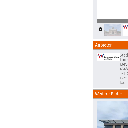
Logo
Anbieter
Stad
Loui
Klev
4648
Tel:
Fax:
loui
Weitere Bilder