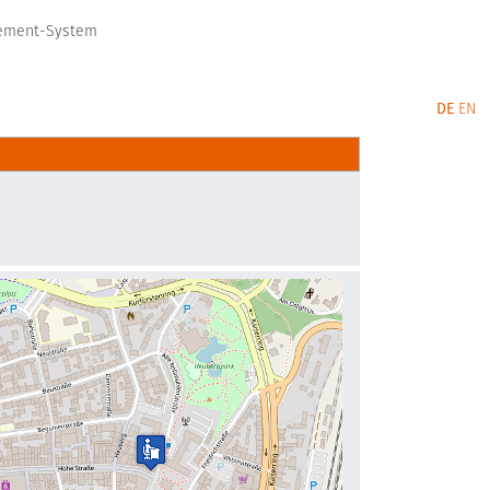
gement-System
DE
EN