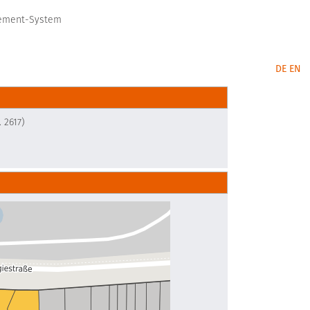
gement-System
DE
EN
 2617)