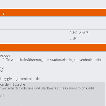
ung
A 540, A 46/61
B 59
chröder
aft für Wirtschaftsförderung und Stadtmarketing Grevenbroich mbH
oich
nd
der@gfws-grevenbroich.de
 von dem Bussche
ür Wirtschaftsförderung und Stadtmarketing Grevenbroich GmbH
oich