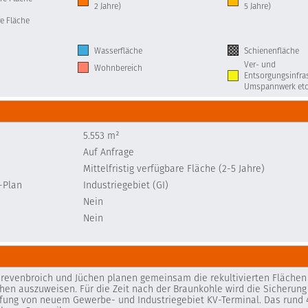
2 Jahre)
5 Jahre)
e Fläche
Wasserfläche
Schienenfläche
Ver- und
Wohnbereich
Entsorgungsinfras
Umspannwerk etc
5.553 m²
Auf Anfrage
Mittelfristig verfügbare Fläche (2-5 Jahre)
-Plan
Industriegebiet (GI)
Nein
Nein
evenbroich und Jüchen planen gemeinsam die rekultivierten Flächen 
chen auszuweisen. Für die Zeit nach der Braunkohle wird die Sicherung
ffung von neuem Gewerbe- und Industriegebiet KV-Terminal. Das rund 42