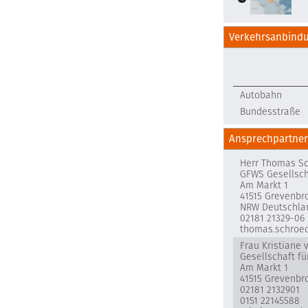
Verkehrsanbind
Autobahn
Bundesstraße
Ansprechpartner
Herr Thomas S
GFWS Gesellsch
Am Markt 1
41515 Grevenbr
NRW Deutschla
02181 21329-06
thomas.schroe
Frau Kristiane
Gesellschaft f
Am Markt 1
41515 Grevenbr
02181 2132901
0151 22145588