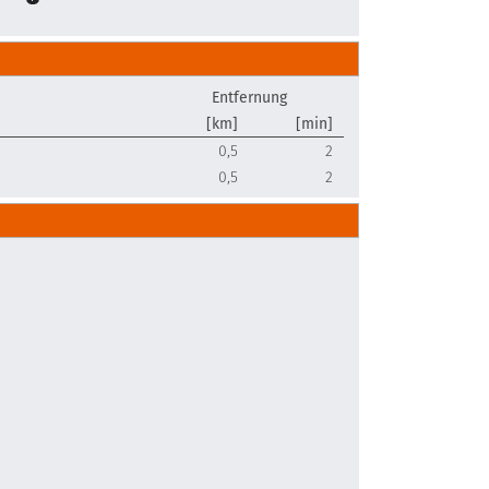
Entfernung
[km]
[min]
0,5
2
0,5
2