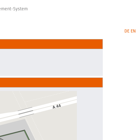
gement-System
DE
EN