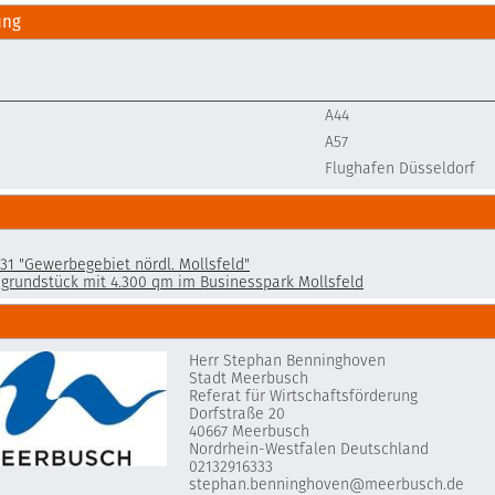
ung
A44
A57
Flughafen Düsseldorf
1 "Gewerbegebiet nördl. Mollsfeld"
grundstück mit 4.300 qm im Businesspark Mollsfeld
Herr Stephan Benninghoven
Stadt Meerbusch
Referat für Wirtschaftsförderung
Dorfstraße 20
40667 Meerbusch
Nordrhein-Westfalen Deutschland
02132916333
stephan.benninghoven@meerbusch.de