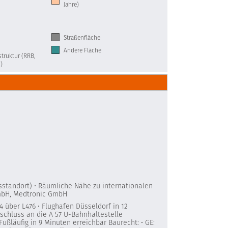
Jahre)
Straßenfläche
Andere Fläche
truktur (RRB,
)
sstandort) • Räumliche Nähe zu internationalen
mbH, Medtronic GmbH
4 über L476 • Flughafen Düsseldorf in 12
schluss an die A 57 U-Bahnhaltestelle
Fußläufig in 9 Minuten erreichbar Baurecht: • GE: