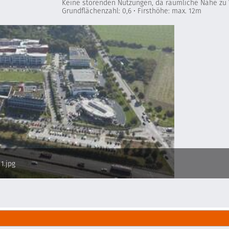
Keine störenden Nutzungen, da räumliche Nähe zu 
Grundflächenzahl: 0,6 • Firsthöhe: max. 12m
1.jpg