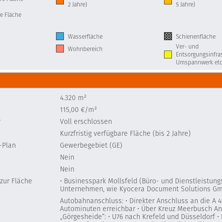
2 Jahre)
5 Jahre)
e Fläche
Wasserfläche
Schienenfläche
Ver- und
Wohnbereich
Entsorgungsinfras
Umspannwerk etc
4.320 m²
115,00 €/m²
r
Voll erschlossen
Kurzfristig verfügbare Fläche (bis 2 Jahre)
-Plan
Gewerbegebiet (GE)
Nein
Nein
 zur Fläche
• Businesspark Mollsfeld (Büro- und Dienstleistung
Unternehmen, wie Kyocera Document Solutions G
Autobahnanschluss: • Direkter Anschluss an die A 4
Autominuten erreichbar • Über Kreuz Meerbusch An
„Görgesheide“: • U76 nach Krefeld und Düsseldorf • 