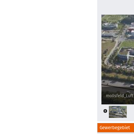
mollsfeld_Luft 
Gewerbegebiet