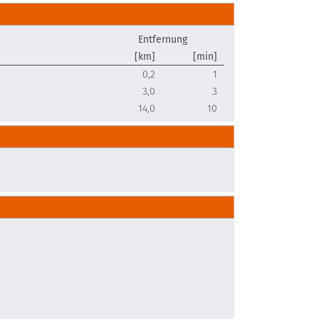
Entfernung
[km]
[min]
0,2
1
3,0
3
14,0
10